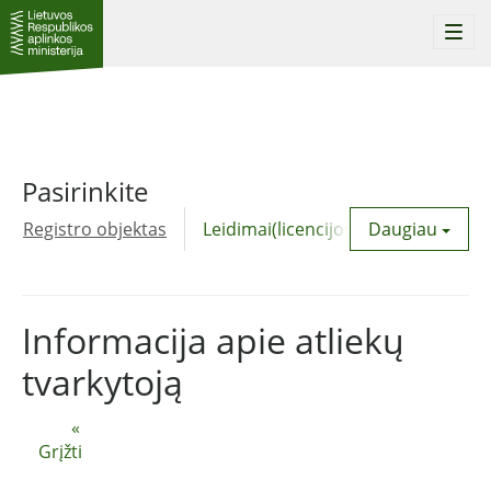
Togg
navi
Pasirinkite
Registro objektas
Leidimai(licencijos)
Daugiau
Komunalinė
Informacija apie atliekų
tvarkytoją
«
Grįžti