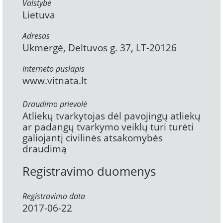
Valstybė
Lietuva
Adresas
Ukmergė, Deltuvos g. 37, LT-20126
Interneto puslapis
www.vitnata.lt
Draudimo prievolė
Atliekų tvarkytojas dėl pavojingų atliekų
ar padangų tvarkymo veiklų turi turėti
galiojantį civilinės atsakomybės
draudimą
Registravimo duomenys
Registravimo data
2017-06-22