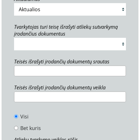
Tvarkytojas turi teisę išrašyti atliekų sutvarkymą
įrodančius dokumentus
Teisės išrašyti įrodančių dokumentų srautas
Teisės išrašyti įrodančių dokumentų veikla
Visi
Bet kuris
Atliekų tvarkymo veiklos rūšis