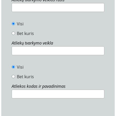
Visi
Bet kuris
Atliekų tvarkymo veikla
Visi
Bet kuris
Atliekos kodas ir pavadinimas