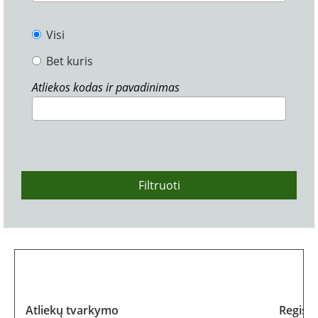
Visi
Bet kuris
Atliekos kodas ir pavadinimas
Filtruoti
Atliekų tvarkymo
Regist