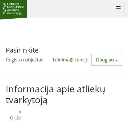
Togg
navi
Pasirinkite
Registro objektas
Leidimai(licencijos)
Daugiau
Komunalinė
Informacija apie atliekų
tvarkytoją
«
Grįžti