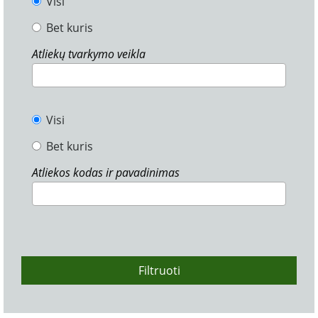
Visi
Bet kuris
Atliekų tvarkymo veikla
Visi
Bet kuris
Atliekos kodas ir pavadinimas
Filtruoti