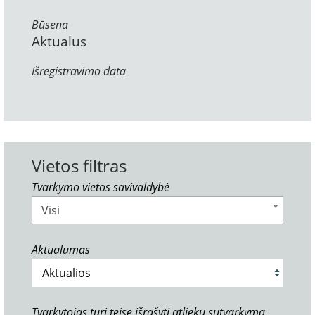
Būsena
Aktualus
Išregistravimo data
Vietos filtras
Tvarkymo vietos savivaldybė
Visi
Aktualumas
Tvarkytojas turi teisę išrašyti atliekų sutvarkymą