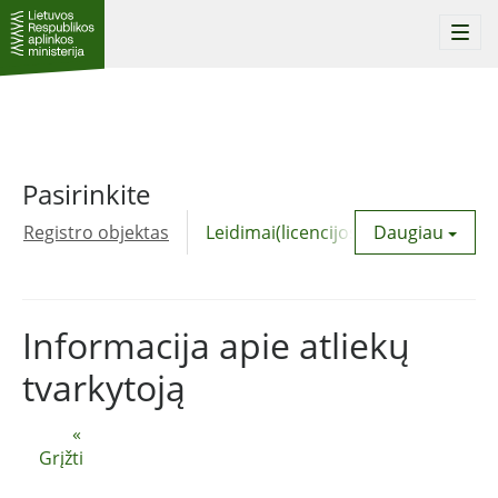
Togg
navi
Pasirinkite
Registro objektas
Leidimai(licencijos)
Daugiau
Komunalinė
Informacija apie atliekų
tvarkytoją
«
Grįžti