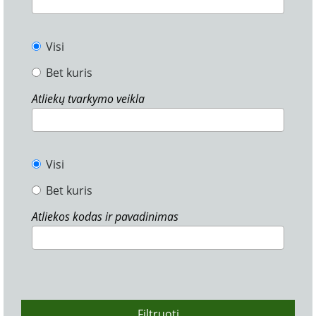
Visi
Bet kuris
Atliekų tvarkymo veikla
Visi
Bet kuris
Atliekos kodas ir pavadinimas
Filtruoti