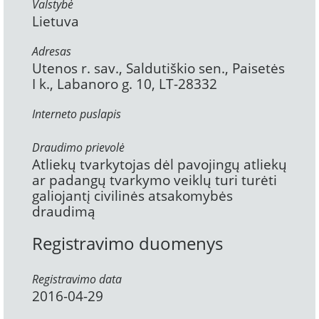
Valstybė
Lietuva
Adresas
Utenos r. sav., Saldutiškio sen., Paisetės
I k., Labanoro g. 10, LT-28332
Interneto puslapis
Draudimo prievolė
Atliekų tvarkytojas dėl pavojingų atliekų
ar padangų tvarkymo veiklų turi turėti
galiojantį civilinės atsakomybės
draudimą
Registravimo duomenys
Registravimo data
2016-04-29