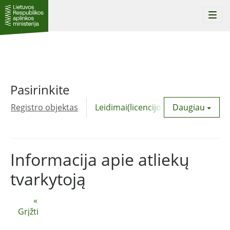
Togg
navi
Pasirinkite
Registro objektas
Leidimai(licencijos)
Daugiau
Komunalinė
Informacija apie atliekų
tvarkytoją
«
Grįžti