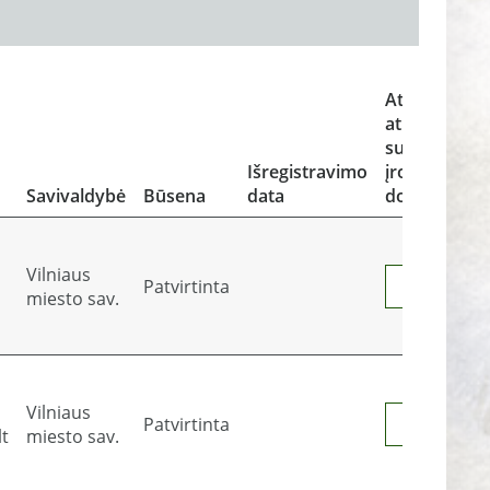
Atliekos ir
atliekų
sutvarkymą
Išregistravimo
įrodantys
Savivaldybė
Būsena
data
dokumentai
Vilniaus
Patvirtinta
Peržiūrėti
miesto sav.
Vilniaus
Patvirtinta
Peržiūrėti
lt
miesto sav.