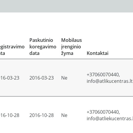
Paskutinio
Mobilaus
gistravimo
koregavimo
įrenginio
ta
data
žyma
Kontaktai
+37060070440,
16-03-23
2016-03-23
Ne
info@atlikucentras.lt
+37060070440,
16-10-28
2016-10-28
Ne
info@atliekucentras.