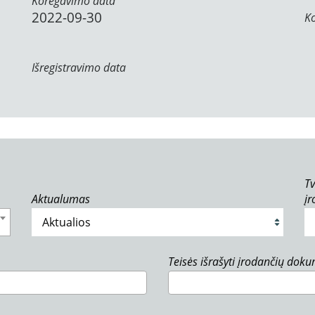
Koregavimo data
2022-09-30
K
Išregistravimo data
Tv
Aktualumas
į
Teisės išrašyti įrodančių dok