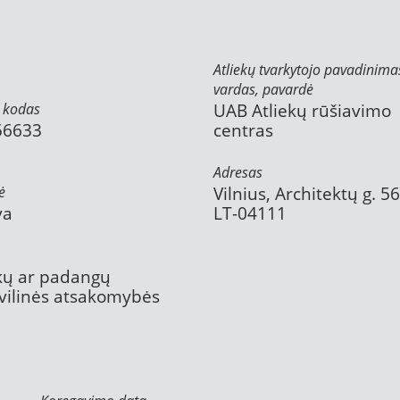
Atliekų tvarkytojo pavadinima
vardas, pavardė
 kodas
UAB Atliekų rūšiavimo
56633
centras
Adresas
ė
Vilnius, Architektų g. 5
va
LT-04111
ekų ar padangų
civilinės atsakomybės