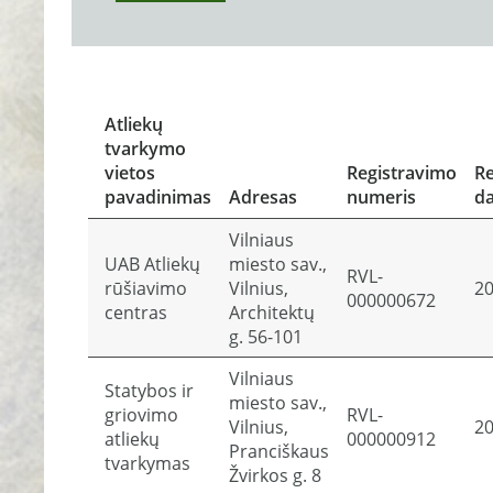
Atliekų
tvarkymo
vietos
Registravimo
Re
pavadinimas
Adresas
numeris
da
Vilniaus
UAB Atliekų
miesto sav.,
RVL-
rūšiavimo
Vilnius,
20
000000672
centras
Architektų
g. 56-101
Vilniaus
Statybos ir
miesto sav.,
griovimo
RVL-
Vilnius,
20
atliekų
000000912
Pranciškaus
tvarkymas
Žvirkos g. 8