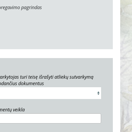
oregavimo pagrindas
arkytojas turi teisę išrašyti atliekų sutvarkymą
rodančius dokumentus
umentų veikla