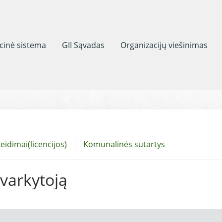
acinė sistema
GII Sąvadas
Organizacijų viešinimas
eidimai(licencijos)
Komunalinės sutartys
tvarkytoją