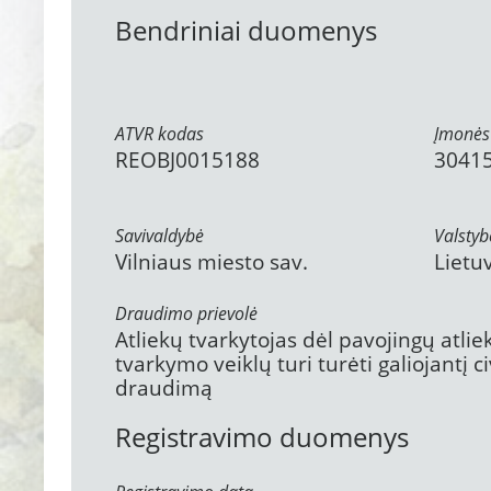
Bendriniai duomenys
ATVR kodas
Įmonės
REOBJ0015188
3041
Savivaldybė
Valstyb
Vilniaus miesto sav.
Lietu
Draudimo prievolė
Atliekų tvarkytojas dėl pavojingų atli
tvarkymo veiklų turi turėti galiojantį 
draudimą
Registravimo duomenys