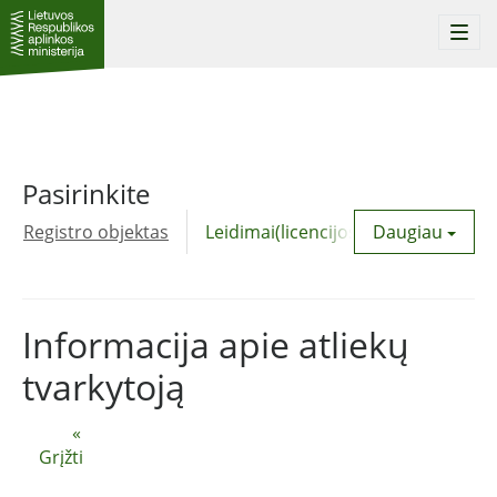
Togg
navi
Pasirinkite
Registro objektas
Leidimai(licencijos)
Daugiau
Komunalinė
Informacija apie atliekų
tvarkytoją
«
Grįžti