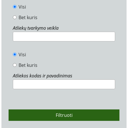
Visi
Bet kuris
Atliekų tvarkymo veikla
Visi
Bet kuris
Atliekos kodas ir pavadinimas
Filtruoti