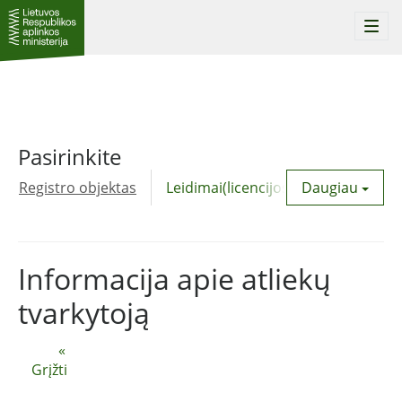
Togg
navi
Pasirinkite
Registro objektas
Leidimai(licencijos)
Daugiau
Komunalinė
Informacija apie atliekų
tvarkytoją
«
Grįžti