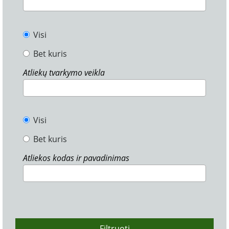
Visi
Bet kuris
Atliekų tvarkymo veikla
Visi
Bet kuris
Atliekos kodas ir pavadinimas
Filtruoti