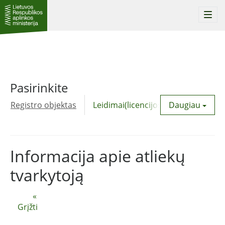
Togg
navi
Pasirinkite
Registro objektas
Leidimai(licencijos)
Daugiau
Komunalinė
Informacija apie atliekų
tvarkytoją
«
Grįžti