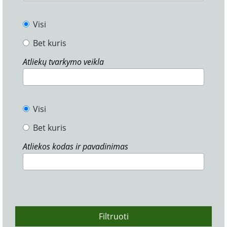
Visi
Bet kuris
Atliekų tvarkymo veikla
Visi
Bet kuris
Atliekos kodas ir pavadinimas
Filtruoti