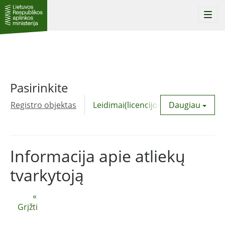
Togg
navi
Pasirinkite
Registro objektas
Leidimai(licencijos)
Daugiau
Komunalinė
Informacija apie atliekų
tvarkytoją
«
Grįžti