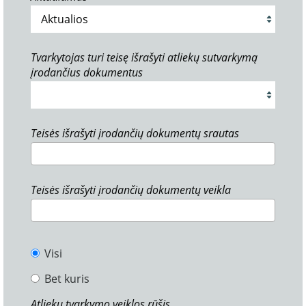
Tvarkytojas turi teisę išrašyti atliekų sutvarkymą
įrodančius dokumentus
Teisės išrašyti įrodančių dokumentų srautas
Teisės išrašyti įrodančių dokumentų veikla
Visi
Bet kuris
Atliekų tvarkymo veiklos rūšis