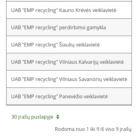
UAB "EMP recycling" Kauno Krėvės veiklavietė
Li
UAB "EMP recycling" perdirbimo gamykla
Li
UAB "EMP recycling" Šiaulių veiklavietė
Li
UAB "EMP recycling" Vilniaus Kalvarijų veiklavietė
Vi
UAB "EMP recycling" Vilniaus Savanorių veiklavietė
Vi
UAB "EMP recycling" Panevėžio veiklavietė
Pa
30 įrašų puslapyje
Rodoma nuo 1 iki 9 iš viso 9 įrašų