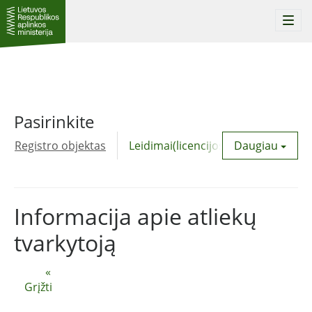
Togg
navi
Pasirinkite
Registro objektas
Leidimai(licencijos)
Daugiau
Komunalinė
Informacija apie atliekų
tvarkytoją
«
Grįžti