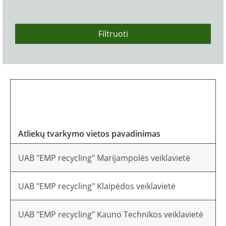
Filtruoti
Atliekų tvarkymo vietos pavadinimas
Ad
UAB "EMP recycling" Marijampolės veiklavietė
Li
UAB "EMP recycling" Klaipėdos veiklavietė
Li
UAB "EMP recycling" Kauno Technikos veiklavietė
Li