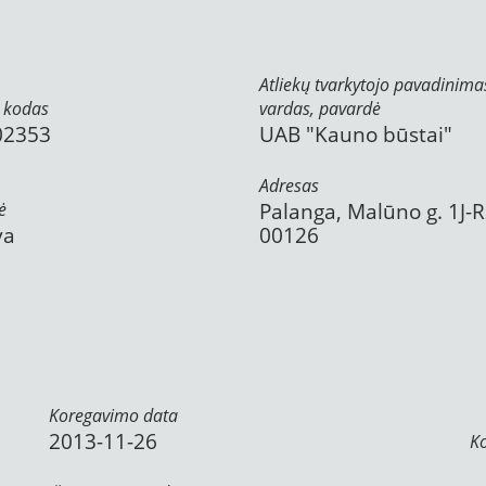
Atliekų tvarkytojo pavadinima
 kodas
vardas, pavardė
02353
UAB "Kauno būstai"
Adresas
ė
Palanga, Malūno g. 1J-R
va
00126
Koregavimo data
2013-11-26
K