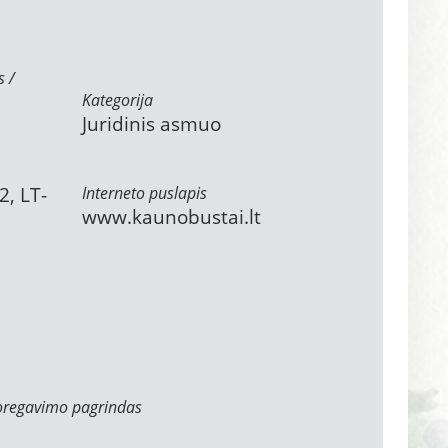
s /
Kategorija
Juridinis asmuo
2, LT-
Interneto puslapis
www.kaunobustai.lt
oregavimo pagrindas