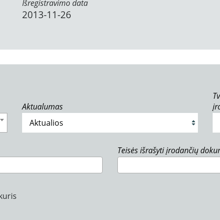
Išregistravimo data
2013-11-26
Tv
Aktualumas
į
Teisės išrašyti įrodančių dok
kuris