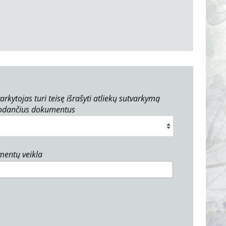
arkytojas turi teisę išrašyti atliekų sutvarkymą
rodančius dokumentus
umentų veikla