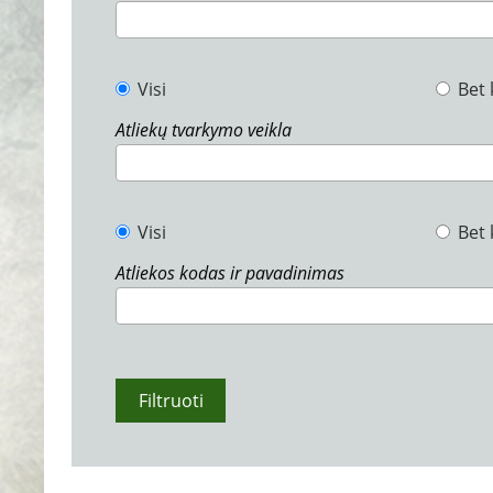
Visi
Bet 
Atliekų tvarkymo veikla
Visi
Bet 
Atliekos kodas ir pavadinimas
Filtruoti