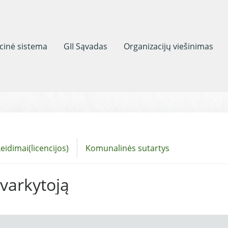
acinė sistema
GII Sąvadas
Organizacijų viešinimas
eidimai(licencijos)
Komunalinės sutartys
tvarkytoją