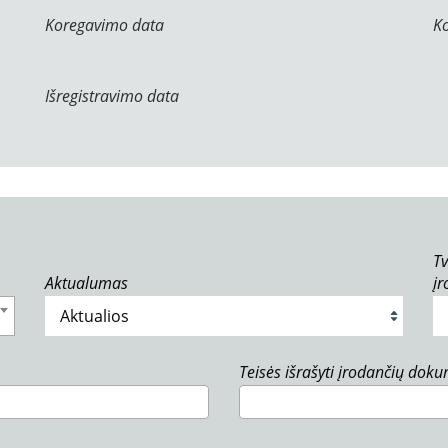
Koregavimo data
K
Išregistravimo data
Tv
Aktualumas
į
Teisės išrašyti įrodančių dok