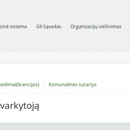
acinė sistema
GII Sąvadas
Organizacijų viešinimas
eidimai(licencijos)
Komunalinės sutartys
tvarkytoją