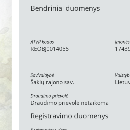
Bendriniai duomenys
ATVR kodas
Įmonės
REOBJ0014055
1743
Savivaldybė
Valstyb
Šakių rajono sav.
Lietu
Draudimo prievolė
Draudimo prievolė netaikoma
Registravimo duomenys