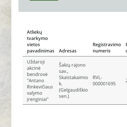
Atliekų
tvarkymo
vietos
Registravimo
pavadinimas
Adresas
numeris
Uždaroji
Šakių rajono
akcinė
sav.,
bendrovė
Skaistakaimio
RVL-
"Antano
k.
000001695
Rinkevičiaus
(Gelgaudiškio
valymo
sen.)
įrenginiai"