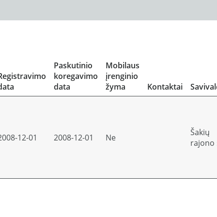
Paskutinio
Mobilaus
Registravimo
koregavimo
įrenginio
data
data
žyma
Kontaktai
Saviva
Šakių
2008-12-01
2008-12-01
Ne
rajono 