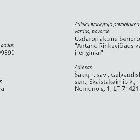
Atliekų tvarkytojo pavadinima
vardas, pavardė
Uždaroji akcinė bendr
 kodas
"Antano Rinkevičiaus 
99390
įrenginiai"
Adresas
Šakių r. sav., Gelgaudiš
ė
sen., Skaistakaimio k.,
va
Nemuno g. 1, LT-71421