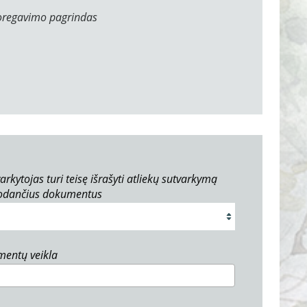
oregavimo pagrindas
arkytojas turi teisę išrašyti atliekų sutvarkymą
rodančius dokumentus
umentų veikla