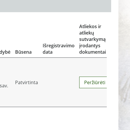
Atliekos ir
atliekų
sutvarkymą
Išregistravimo
įrodantys
ldybė
Būsena
data
dokumentai
Patvirtinta
Peržiūrėti
sav.