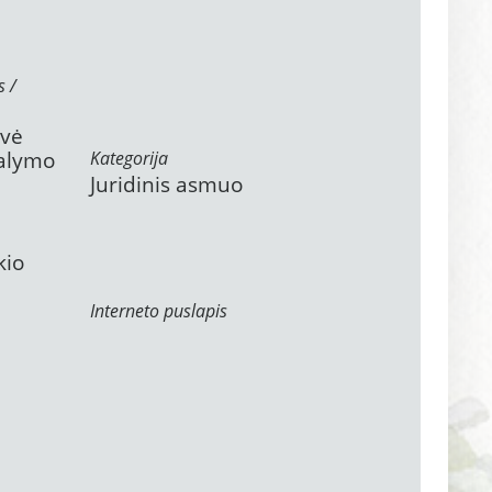
s /
ovė
valymo
Kategorija
Juridinis asmuo
kio
Interneto puslapis