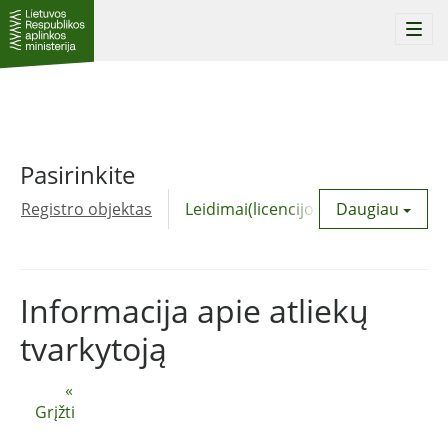
Togg
navi
Pasirinkite
Registro objektas
Leidimai(licencijos)
Daugiau
Komunalinė
Informacija apie atliekų
tvarkytoją
«
Grįžti