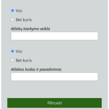
Visi
Bet kuris
Atliekų tvarkymo veikla
Visi
Bet kuris
Atliekos kodas ir pavadinimas
Filtruoti