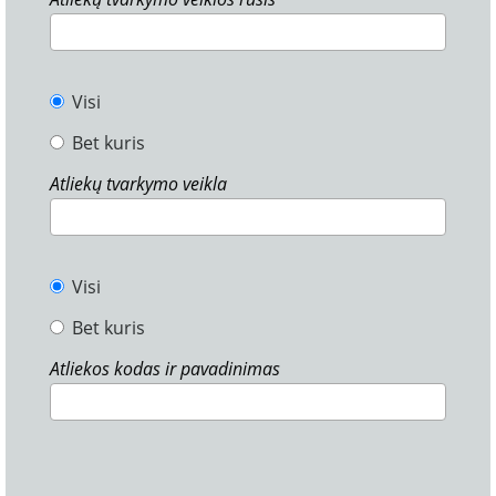
Visi
Bet kuris
Atliekų tvarkymo veikla
Visi
Bet kuris
Atliekos kodas ir pavadinimas