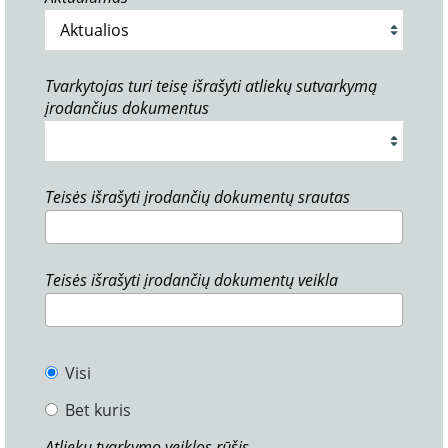
Tvarkytojas turi teisę išrašyti atliekų sutvarkymą
įrodančius dokumentus
Teisės išrašyti įrodančių dokumentų srautas
Teisės išrašyti įrodančių dokumentų veikla
Visi
Bet kuris
Atliekų tvarkymo veiklos rūšis