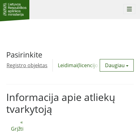
Togg
navi
Pasirinkite
Registro objektas
Leidimai(licencijos)
Daugiau
Komunalinė
Informacija apie atliekų
tvarkytoją
«
Grįžti