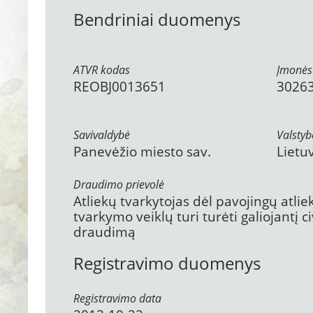
Bendriniai duomenys
ATVR kodas
Įmonės
REOBJ0013651
3026
Savivaldybė
Valstyb
Panevėžio miesto sav.
Lietu
Draudimo prievolė
Atliekų tvarkytojas dėl pavojingų atli
tvarkymo veiklų turi turėti galiojantį 
draudimą
Registravimo duomenys
Registravimo data