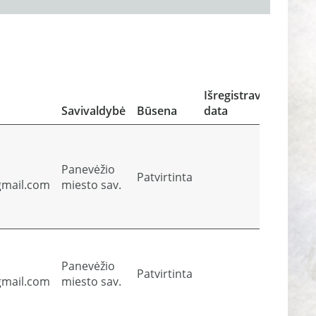
Atli
atli
sut
Išregistravimo
įrod
Savivaldybė
Būsena
data
dok
Panevėžio
Patvirtinta
Pe
gmail.com
miesto sav.
Panevėžio
Patvirtinta
Pe
gmail.com
miesto sav.