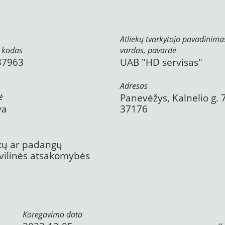
Atliekų tvarkytojo pavadinima
 kodas
vardas, pavardė
37963
UAB "HD servisas"
Adresas
ė
Panevėžys, Kalnelio g. 7
va
37176
ekų ar padangų
civilinės atsakomybės
Koregavimo data