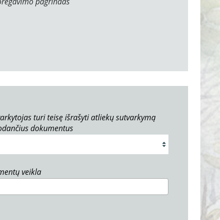
oregavimo pagrindas
arkytojas turi teisę išrašyti atliekų sutvarkymą
rodančius dokumentus
umentų veikla