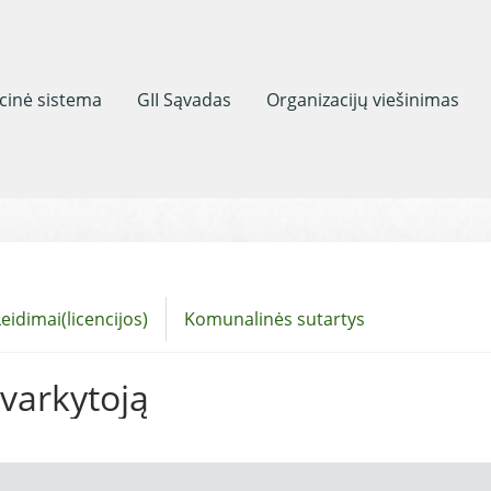
acinė sistema
GII Sąvadas
Organizacijų viešinimas
eidimai(licencijos)
Komunalinės sutartys
tvarkytoją