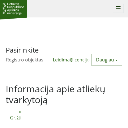
Togg
navi
Pasirinkite
Registro objektas
Leidimai(licencijos)
Daugiau
Komunalinė
Informacija apie atliekų
tvarkytoją
«
Grįžti