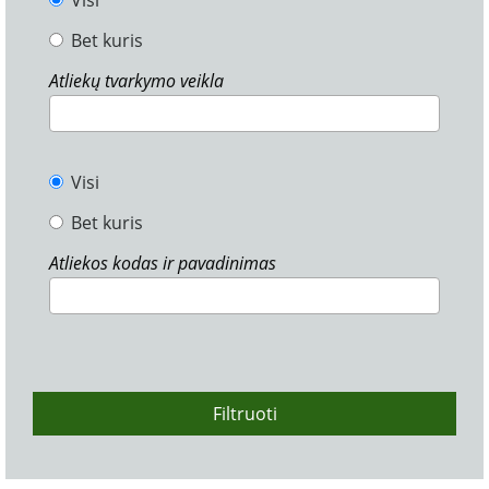
Visi
Bet kuris
Atliekų tvarkymo veikla
Visi
Bet kuris
Atliekos kodas ir pavadinimas
Filtruoti