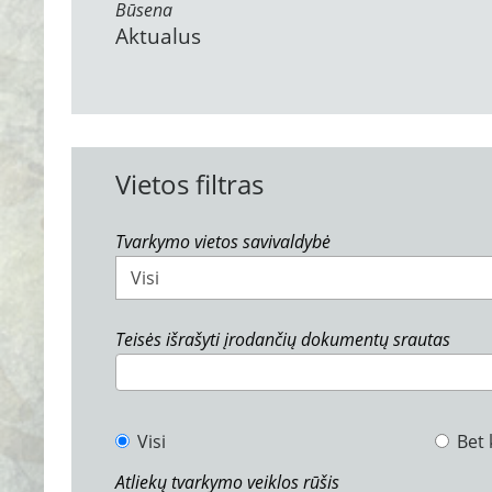
Būsena
Aktualus
Vietos filtras
Tvarkymo vietos savivaldybė
Visi
Teisės išrašyti įrodančių dokumentų srautas
Visi
Bet 
Atliekų tvarkymo veiklos rūšis