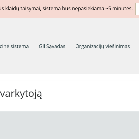
rūs klaidų taisymai, sistema bus nepasiekiama ~5 minutes.
acinė sistema
GII Sąvadas
Organizacijų viešinimas
eidimai(licencijos)
Komunalinės sutartys
tvarkytoją