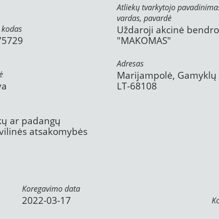
Atliekų tvarkytojo pavadinima
vardas, pavardė
 kodas
Uždaroji akcinė bendr
75729
"MAKOMAS"
Adresas
ė
Marijampolė, Gamyklų g
va
LT-68108
ekų ar padangų
civilinės atsakomybės
Koregavimo data
2022-03-17
K