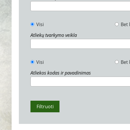
Visi
Bet 
Atliekų tvarkymo veikla
Visi
Bet 
Atliekos kodas ir pavadinimas
Filtruoti