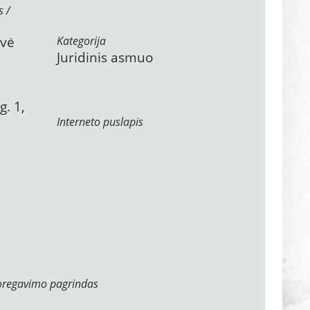
s /
ovė
Kategorija
Juridinis asmuo
. 1,
Interneto puslapis
oregavimo pagrindas