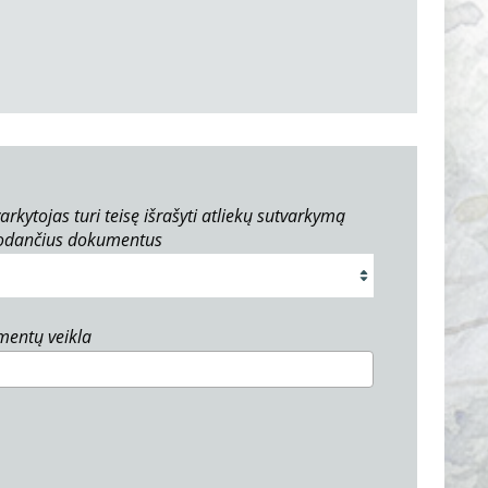
arkytojas turi teisę išrašyti atliekų sutvarkymą
rodančius dokumentus
umentų veikla