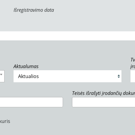
Išregistravimo data
Tv
Aktualumas
į
Teisės išrašyti įrodančių dok
kuris