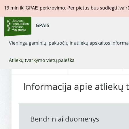
19
min iki GPAIS perkrovimo. Per pietus bus sudiegti įvai
GPAIS
Vieninga gaminių, pakuočių ir atliekų apskaitos inform
Atliekų tvarkymo vietų paieška
Pasirinkite
Registro objektas
L
Informacija apie atliekų 
Bendriniai duomenys