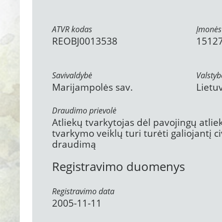
ATVR kodas
Įmonės
REOBJ0013538
1512
Savivaldybė
Valstyb
Marijampolės sav.
Lietu
Draudimo prievolė
Atliekų tvarkytojas dėl pavojingų atli
tvarkymo veiklų turi turėti galiojantį 
draudimą
Registravimo duomenys
Registravimo data
2005-11-11