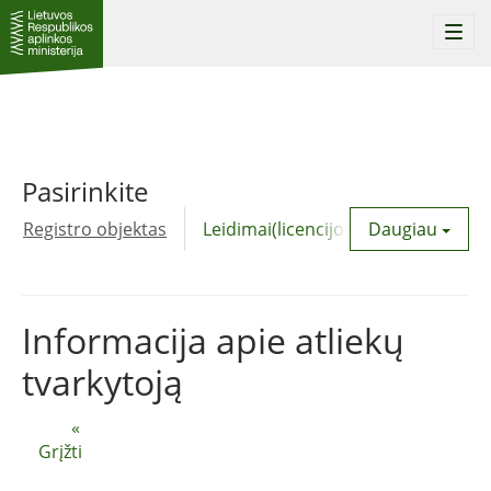
Togg
navi
Pasirinkite
Registro objektas
Leidimai(licencijos)
Daugiau
Komunalinė
Informacija apie atliekų
tvarkytoją
«
Grįžti