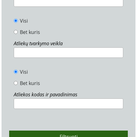
Visi
Bet kuris
Atliekų tvarkymo veikla
Visi
Bet kuris
Atliekos kodas ir pavadinimas
Filtruoti