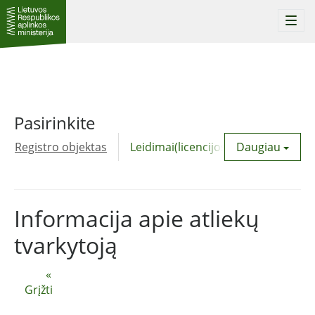
Togg
navi
Pasirinkite
Registro objektas
Leidimai(licencijos)
Daugiau
Komunalinė
Informacija apie atliekų
tvarkytoją
«
Grįžti