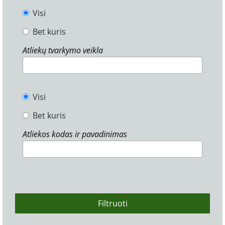
Visi
Bet kuris
Atliekų tvarkymo veikla
Visi
Bet kuris
Atliekos kodas ir pavadinimas
Filtruoti