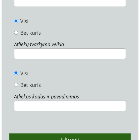
Visi
Bet kuris
Atliekų tvarkymo veikla
Visi
Bet kuris
Atliekos kodas ir pavadinimas
Filtruoti