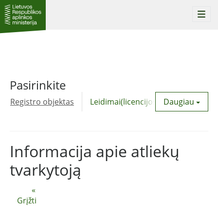
Togg
navi
Pasirinkite
Registro objektas
Leidimai(licencijos)
Daugiau
Komunalinė
Informacija apie atliekų
tvarkytoją
«
Grįžti