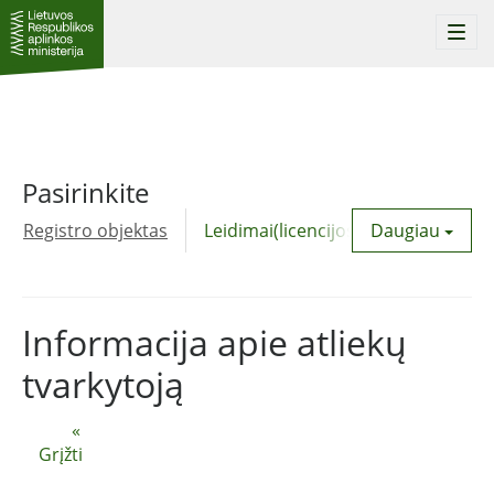
Togg
navi
Pasirinkite
Registro objektas
Leidimai(licencijos)
Daugiau
Komunalinė
Informacija apie atliekų
tvarkytoją
«
Grįžti