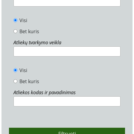
Visi
Bet kuris
Atliekų tvarkymo veikla
Visi
Bet kuris
Atliekos kodas ir pavadinimas
Filtruoti