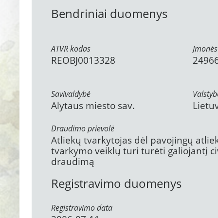
Bendriniai duomenys
ATVR kodas
Įmonės
REOBJ0013328
2496
Savivaldybė
Valstyb
Alytaus miesto sav.
Lietu
Draudimo prievolė
Atliekų tvarkytojas dėl pavojingų atli
tvarkymo veiklų turi turėti galiojantį 
draudimą
Registravimo duomenys
Registravimo data