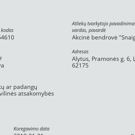
Atliekų tvarkytojo pavadinima
 kodas
vardas, pavardė
64610
Akcinė bendrovė "Snai
Adresas
ė
Alytus, Pramonės g. 6, 
va
62175
ekų ar padangų
civilinės atsakomybės
Koregavimo data