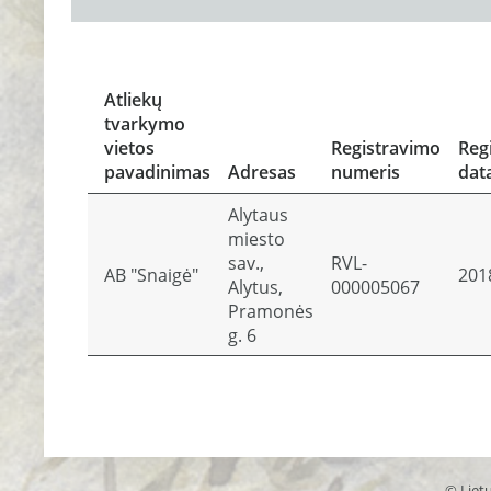
Atliekų
tvarkymo
vietos
Registravimo
Reg
pavadinimas
Adresas
numeris
dat
Alytaus
miesto
sav.,
RVL-
AB "Snaigė"
201
Alytus,
000005067
Pramonės
g. 6
© Lietu