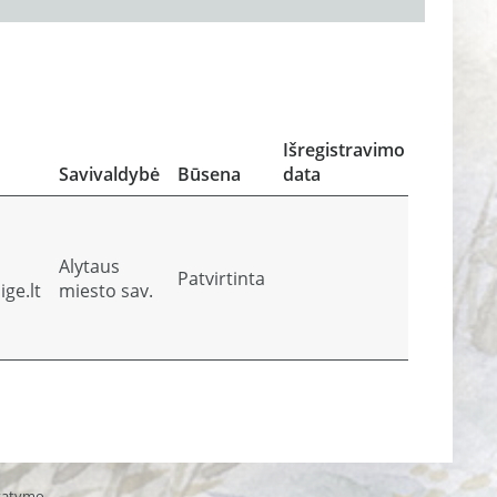
Atliekos 
atliekų
sutvark
Išregistravimo
įrodanty
Savivaldybė
Būsena
data
dokumen
Alytaus
Patvirtinta
Peržiū
ige.lt
miesto sav.
statymo.