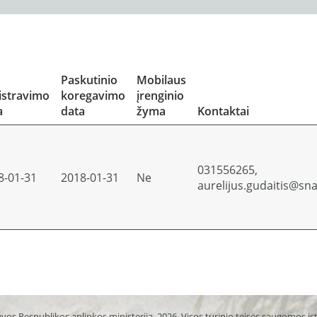
Paskutinio
Mobilaus
istravimo
koregavimo
įrenginio
a
data
žyma
Kontaktai
031556265,
8-01-31
2018-01-31
Ne
aurelijus.gudaitis@sna
vos Respublikos aplinkos ministerija, 2026. Visos turinio teisės saugomos į