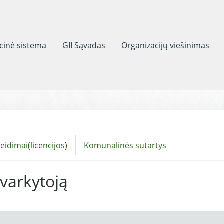
acinė sistema
GII Sąvadas
Organizacijų viešinimas
eidimai(licencijos)
Komunalinės sutartys
tvarkytoją