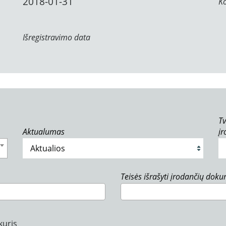
2018-01-31
K
Išregistravimo data
Tv
Aktualumas
į
Teisės išrašyti įrodančių dok
kuris