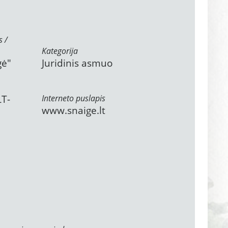
s /
Kategorija
gė"
Juridinis asmuo
LT-
Interneto puslapis
www.snaige.lt