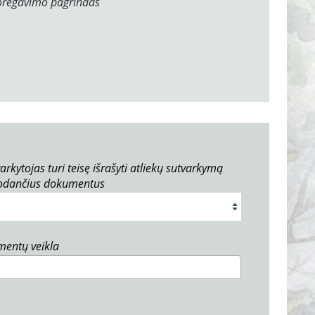
oregavimo pagrindas
arkytojas turi teisę išrašyti atliekų sutvarkymą
rodančius dokumentus
umentų veikla