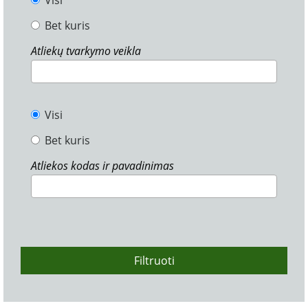
Visi
Bet kuris
Atliekų tvarkymo veikla
Visi
Bet kuris
Atliekos kodas ir pavadinimas
Filtruoti