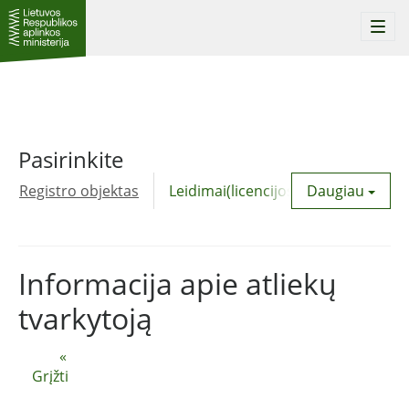
Togg
navi
Pasirinkite
Registro objektas
Leidimai(licencijos)
Daugiau
Komunalinė
Informacija apie atliekų
tvarkytoją
«
Grįžti