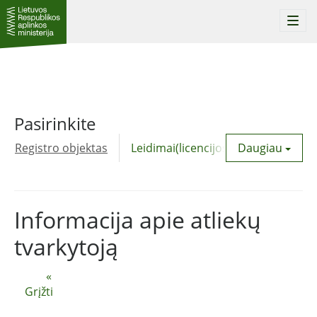
Togg
navi
Pasirinkite
Registro objektas
Leidimai(licencijos)
Daugiau
Komunalinė
Informacija apie atliekų
tvarkytoją
«
Grįžti