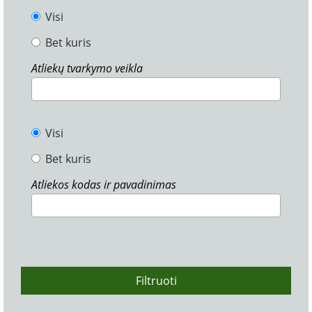
Visi
Bet kuris
Atliekų tvarkymo veikla
Visi
Bet kuris
Atliekos kodas ir pavadinimas
Filtruoti