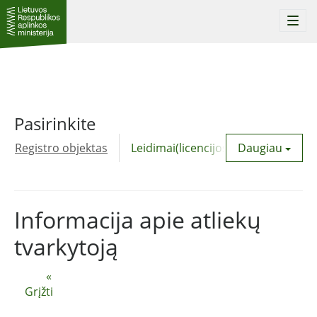
Togg
navi
Pasirinkite
Registro objektas
Leidimai(licencijos)
Daugiau
Komunalinė
Informacija apie atliekų
tvarkytoją
«
Grįžti