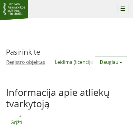
Togg
navi
Pasirinkite
Registro objektas
Leidimai(licencijos)
Daugiau
Komunalinė
Informacija apie atliekų
tvarkytoją
«
Grįžti