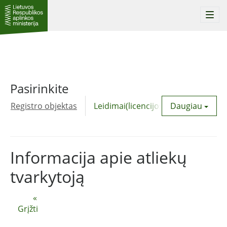
Togg
navi
Pasirinkite
Registro objektas
Leidimai(licencijos)
Daugiau
Komunalinė
Informacija apie atliekų
tvarkytoją
«
Grįžti