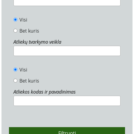
Visi
Bet kuris
Atliekų tvarkymo veikla
Visi
Bet kuris
Atliekos kodas ir pavadinimas
Filtruoti