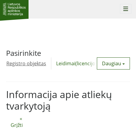
Togg
navi
Pasirinkite
Registro objektas
Leidimai(licencijos)
Daugiau
Komunalinė
Informacija apie atliekų
tvarkytoją
«
Grįžti