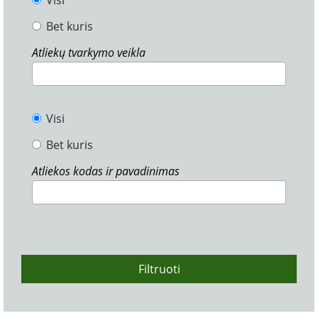
Visi
Bet kuris
Atliekų tvarkymo veikla
Visi
Bet kuris
Atliekos kodas ir pavadinimas
Filtruoti