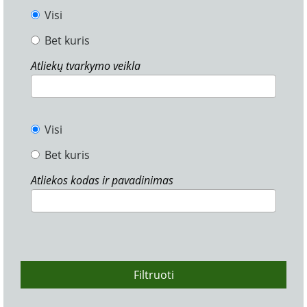
Visi
Bet kuris
Atliekų tvarkymo veikla
Visi
Bet kuris
Atliekos kodas ir pavadinimas
Filtruoti