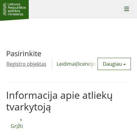
Togg
navi
Pasirinkite
Registro objektas
Leidimai(licencijos)
Daugiau
Komunalinė
Informacija apie atliekų
tvarkytoją
«
Grįžti