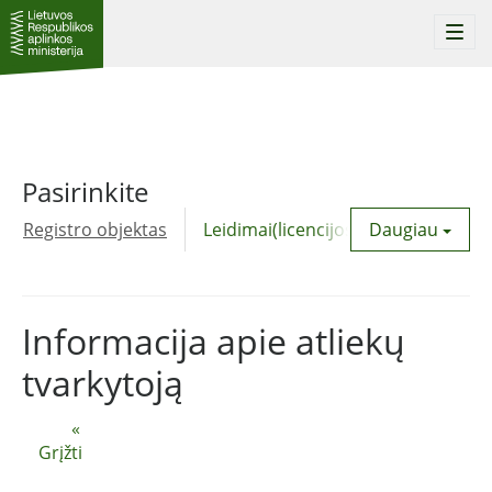
Togg
navi
Pasirinkite
Registro objektas
Leidimai(licencijos)
Daugiau
Komunalinė
Informacija apie atliekų
tvarkytoją
«
Grįžti