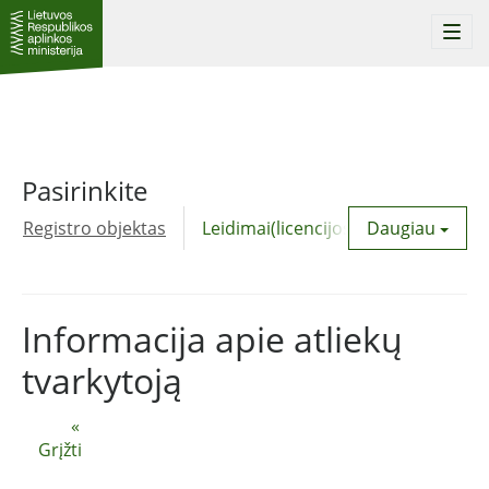
Togg
navi
Pasirinkite
Registro objektas
Leidimai(licencijos)
Daugiau
Komunalinė
Informacija apie atliekų
tvarkytoją
«
Grįžti