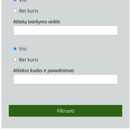
Visi
Bet kuris
Atliekų tvarkymo veikla
Visi
Bet kuris
Atliekos kodas ir pavadinimas
Filtruoti