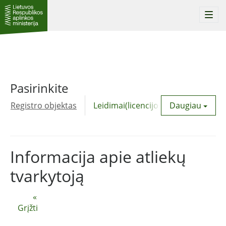
Togg
navi
Pasirinkite
Registro objektas
Leidimai(licencijos)
Daugiau
Komunalinė
Informacija apie atliekų
tvarkytoją
«
Grįžti