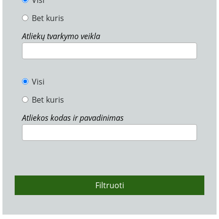
Visi
Bet kuris
Atliekų tvarkymo veikla
Visi
Bet kuris
Atliekos kodas ir pavadinimas
Filtruoti