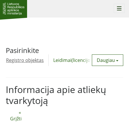
Togg
navi
Pasirinkite
Registro objektas
Leidimai(licencijos)
Daugiau
Komunalinė
Informacija apie atliekų
tvarkytoją
«
Grįžti