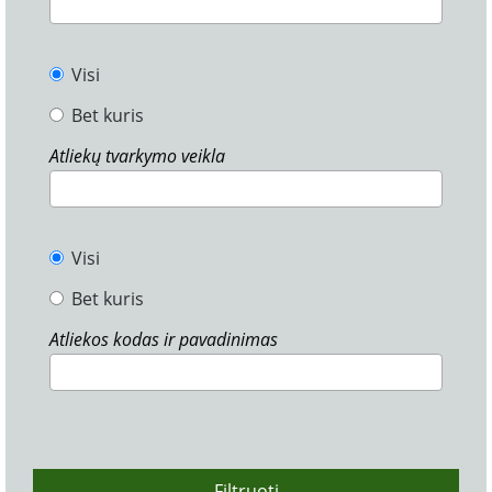
Visi
Bet kuris
Atliekų tvarkymo veikla
Visi
Bet kuris
Atliekos kodas ir pavadinimas
Filtruoti