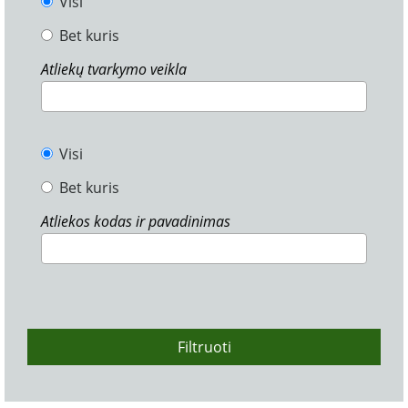
Visi
Bet kuris
Atliekų tvarkymo veikla
Visi
Bet kuris
Atliekos kodas ir pavadinimas
Filtruoti