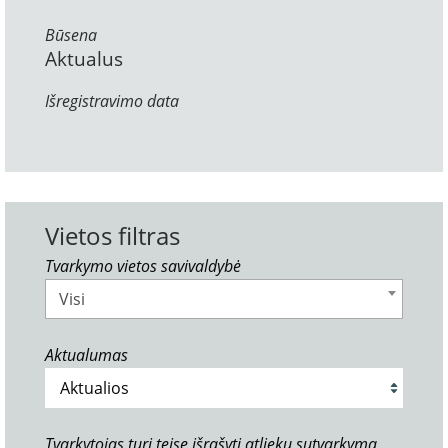
Būsena
Aktualus
Išregistravimo data
Vietos filtras
Tvarkymo vietos savivaldybė
Visi
Aktualumas
Tvarkytojas turi teisę išrašyti atliekų sutvarkymą