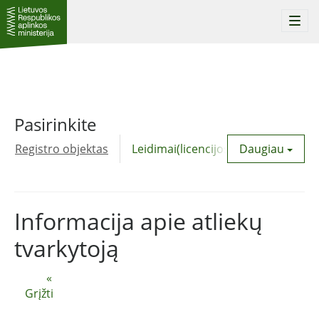
Togg
navi
Pasirinkite
Registro objektas
Leidimai(licencijos)
Daugiau
Komunalinė
Informacija apie atliekų
tvarkytoją
«
Grįžti