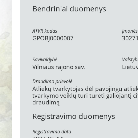
Bendriniai duomenys
ATVR kodas
Įmonės
GPOBJ0000007
3027
Savivaldybė
Valstyb
Vilniaus rajono sav.
Lietu
Draudimo prievolė
Atliekų tvarkytojas dėl pavojingų atli
tvarkymo veiklų turi turėti galiojantį 
draudimą
Registravimo duomenys
Registravimo data