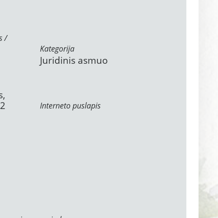
s /
Kategorija
Juridinis asmuo
s,
62
Interneto puslapis