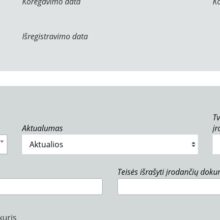
Koregavimo data
K
Išregistravimo data
Tv
Aktualumas
į
Teisės išrašyti įrodančių dok
kuris