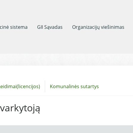
acinė sistema
GII Sąvadas
Organizacijų viešinimas
eidimai(licencijos)
Komunalinės sutartys
tvarkytoją