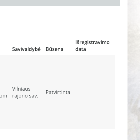
Atliekos ir
atliekų
sutvarky
Išregistravimo
įrodantys
Savivaldybė
Būsena
data
dokument
Vilniaus
Patvirtinta
Peržiūrė
com
rajono sav.