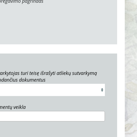
oregavimo pagrindas
arkytojas turi teisę išrašyti atliekų sutvarkymą
rodančius dokumentus
umentų veikla