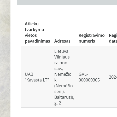
Atliekų
tvarkymo
vietos
Registravimo
Reg
pavadinimas
Adresas
numeris
dat
Lietuva,
Vilniaus
rajono
sav.,
UAB
Nemėžio
GVL-
202
"Kavasta LT"
k.
000000305
(Nemėžio
sen.),
Baltarusių
g. 2