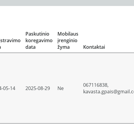
Paskutinio
Mobilaus
istravimo
koregavimo
įrenginio
a
data
žyma
Kontaktai
067116838,
4-05-14
2025-08-29
Ne
kavasta.gpais@gmail.