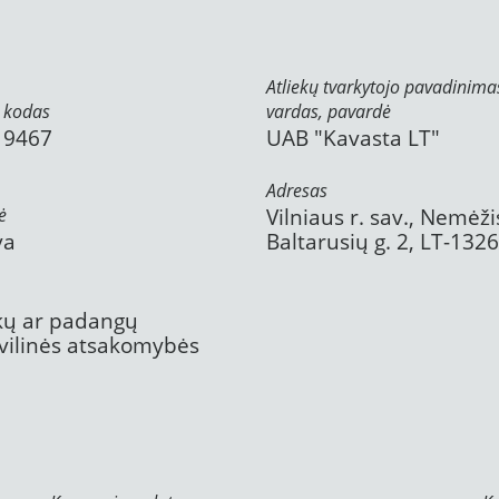
Atliekų tvarkytojo pavadinima
 kodas
vardas, pavardė
19467
UAB "Kavasta LT"
Adresas
ė
Vilniaus r. sav., Nemėži
va
Baltarusių g. 2, LT-132
ekų ar padangų
civilinės atsakomybės