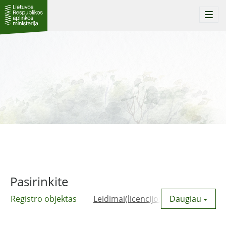
Togg
navi
Pasirinkite
Registro objektas
Leidimai(licencijos)
Daugiau
Komunalinė