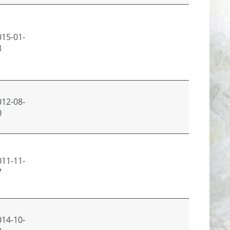
015-01-
Peržiūrė
8
012-08-
0
011-11-
7
014-10-