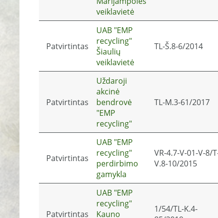
Marijampolės
veiklavietė
UAB "EMP
recycling"
Patvirtintas
TL-Š.8-6/2014
Šiaulių
veiklavietė
Uždaroji
akcinė
Patvirtintas
bendrovė
TL-M.3-61/2017
"EMP
recycling"
UAB "EMP
recycling"
VR-4.7-V-01-V-8/T
Patvirtintas
perdirbimo
V.8-10/2015
gamykla
UAB "EMP
recycling"
1/54/TL-K.4-
Patvirtintas
Kauno