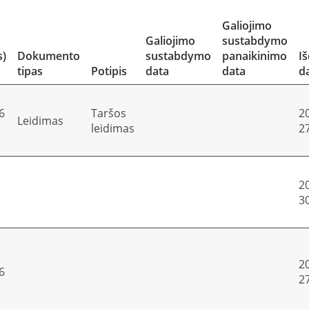
Galiojimo
Galiojimo
sustabdymo
s)
Dokumento
sustabdymo
panaikinimo
I
tipas
Potipis
data
data
d
6
Taršos
2
Leidimas
leidimas
2
2
3
2
6
2