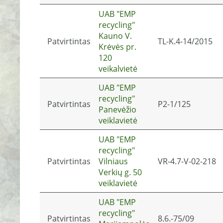
UAB "EMP
recycling"
Kauno V.
Patvirtintas
TL-K.4-14/2015
Krėvės pr.
120
veikalvietė
UAB "EMP
recycling"
Patvirtintas
P2-1/125
Panevėžio
veiklavietė
UAB "EMP
recycling"
Patvirtintas
Vilniaus
VR-4.7-V-02-218
Verkių g. 50
veiklavietė
UAB "EMP
recycling"
Patvirtintas
8.6.-75/09