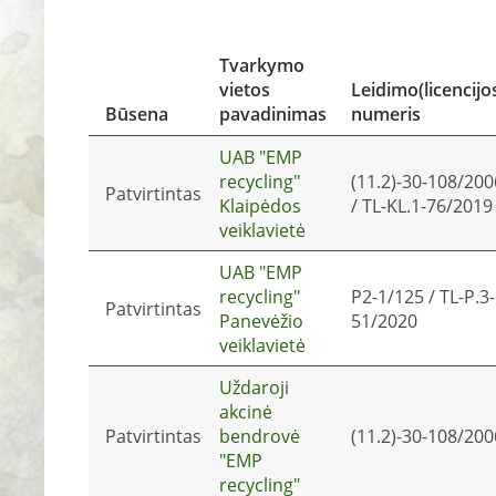
Tvarkymo
vietos
Leidimo(licencijo
Būsena
pavadinimas
numeris
UAB "EMP
recycling"
(11.2)-30-108/200
Patvirtintas
Klaipėdos
/ TL-KL.1-76/2019
veiklavietė
UAB "EMP
recycling"
P2-1/125 / TL-P.3-
Patvirtintas
Panevėžio
51/2020
veiklavietė
Uždaroji
akcinė
Patvirtintas
bendrovė
(11.2)-30-108/200
"EMP
recycling"