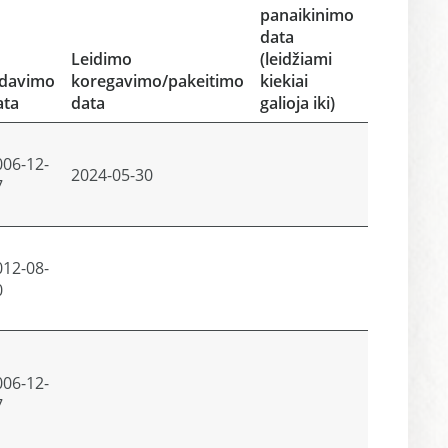
panaikinimo
data
Leidimo
(leidžiami
šdavimo
koregavimo/pakeitimo
kiekiai
ata
data
galioja iki)
006-12-
2024-05-30
Peržiūrė
7
012-08-
0
006-12-
7