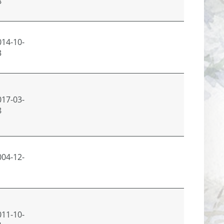
8
014-10-
Peržiūrė
3
017-03-
8
004-12-
1
011-10-
Peržiūrė