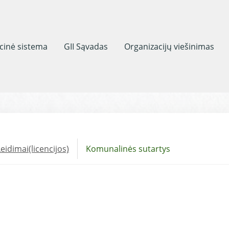
acinė sistema
GII Sąvadas
Organizacijų viešinimas
eidimai(licencijos)
Komunalinės sutartys