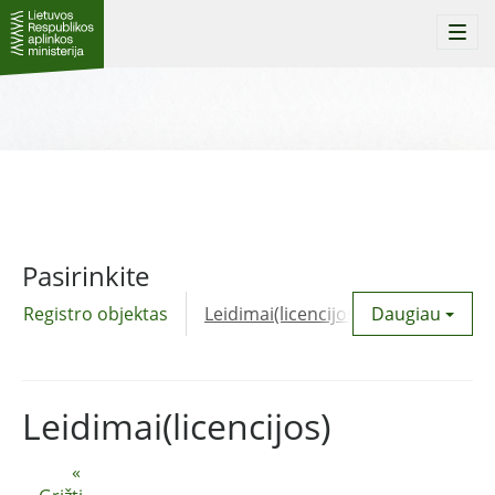
Togg
navi
Pasirinkite
Registro objektas
Leidimai(licencijos)
Daugiau
Komunalinė
Leidimai(licencijos)
«