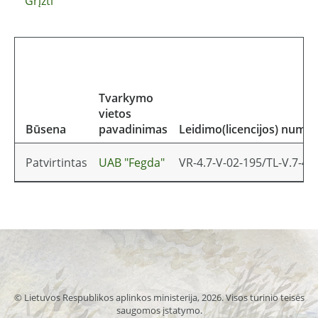
Grįžti
Tvarkymo
vietos
Būsena
pavadinimas
Leidimo(licencijos) numer
Patvirtintas
UAB "Fegda"
VR-4.7-V-02-195/TL-V.7-48
© Lietuvos Respublikos aplinkos ministerija, 2026. Visos turinio teisės
saugomos įstatymo.