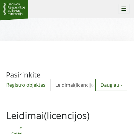
Togg
navi
Pasirinkite
Registro objektas
Leidimai(licencijos)
Daugiau
Komunalinė
Leidimai(licencijos)
«