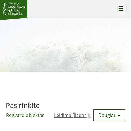
Togg
navi
Pasirinkite
Registro objektas
Leidimai(licencijos)
Daugiau
Komunalinė