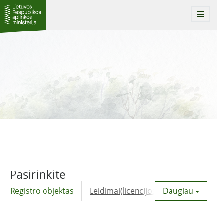
Togg
navi
Pasirinkite
Registro objektas
Leidimai(licencijos)
Daugiau
Komunalinė