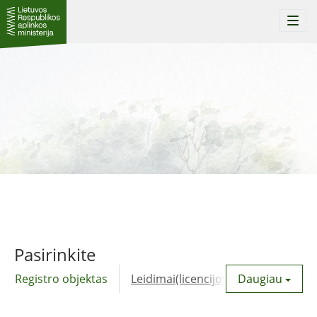
Togg
navi
Pasirinkite
Registro objektas
Leidimai(licencijos)
Daugiau
Komunalinė