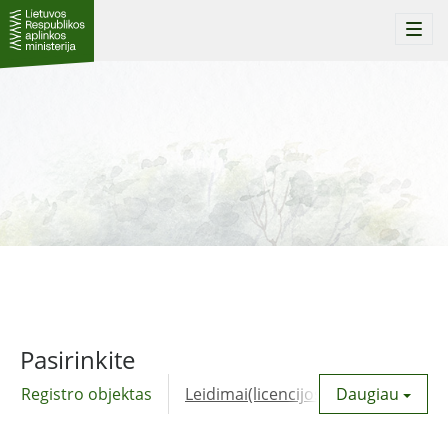
Togg
navi
Pasirinkite
Registro objektas
Leidimai(licencijos)
Daugiau
Komunalinė