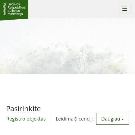
Togg
navi
Pasirinkite
Registro objektas
Leidimai(licencijos)
Daugiau
Komunalinė