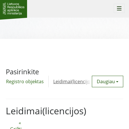
Togg
navi
Pasirinkite
Registro objektas
Leidimai(licencijos)
Daugiau
Komunalinė
Leidimai(licencijos)
«
Grįžti