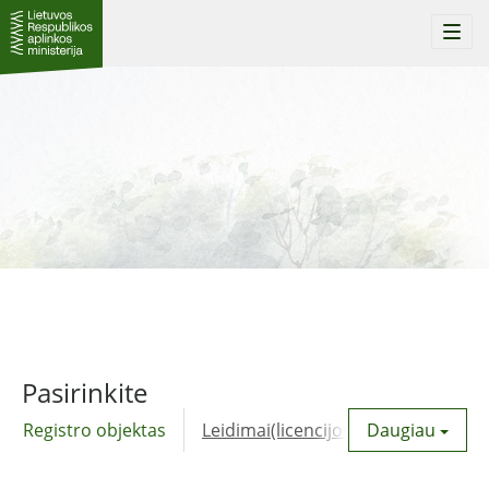
Togg
navi
Pasirinkite
Registro objektas
Leidimai(licencijos)
Daugiau
Komunalinė