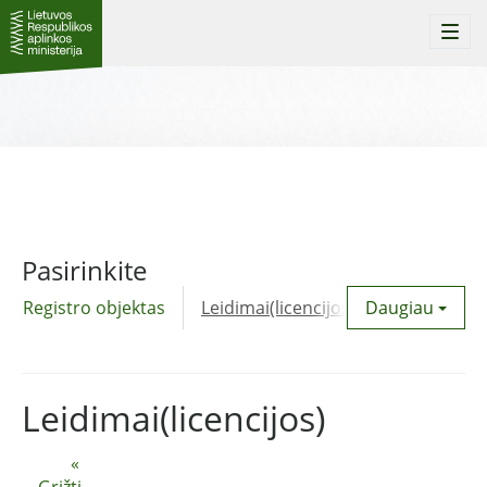
Togg
navi
Pasirinkite
Registro objektas
Leidimai(licencijos)
Daugiau
Komunalinė
Leidimai(licencijos)
«
Grįžti