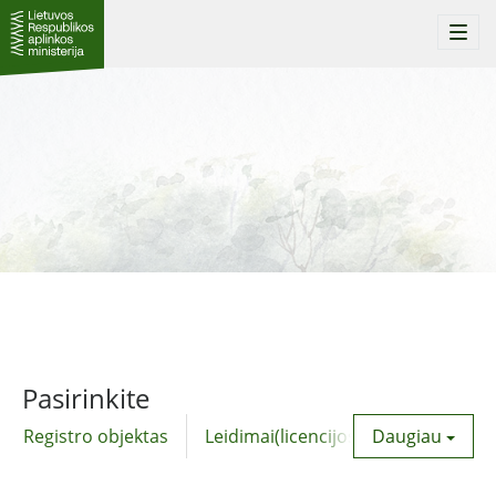
Togg
navi
Pasirinkite
Registro objektas
Leidimai(licencijos)
Daugiau
Komunalinė