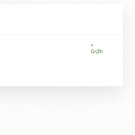
«
Grįžti