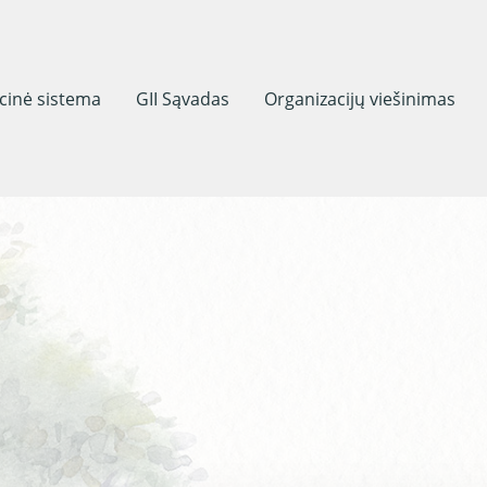
acinė sistema
GII Sąvadas
Organizacijų viešinimas