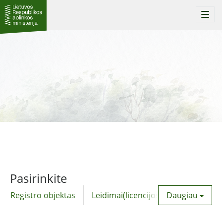
Togg
navi
Pasirinkite
Registro objektas
Leidimai(licencijos)
Daugiau
Komunalinė